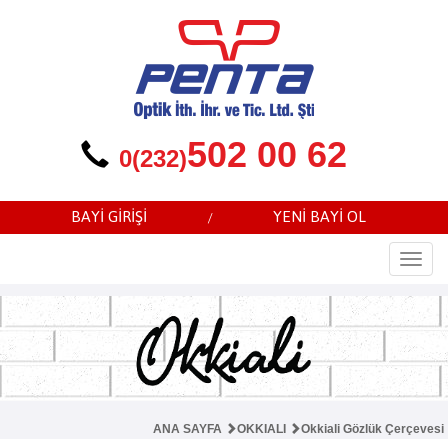
502 00 62
0(232)
BAYİ GİRİŞİ
YENİ BAYİ OL
/
Togg
navi
ANA SAYFA
OKKIALI
Okkiali Gözlük Çerçevesi