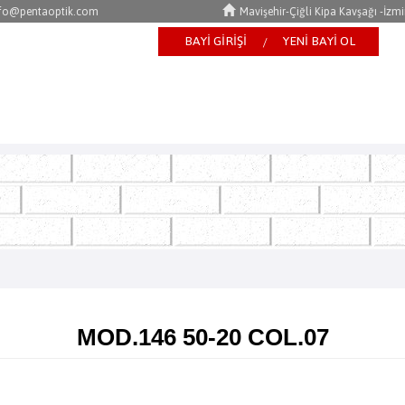
nfo@pentaoptik.com
Mavişehir-Çiğli Kipa Kavşağı -İzmi
BAYİ GİRİŞİ
YENİ BAYİ OL
/
MOD.146 50-20 COL.07