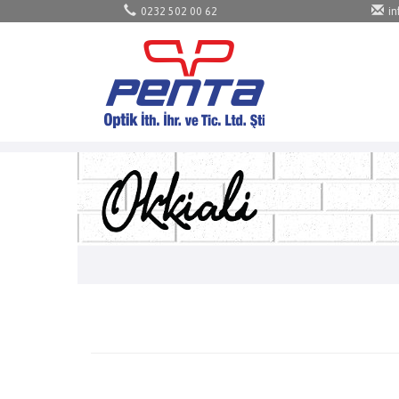
0232 502 00 62
i