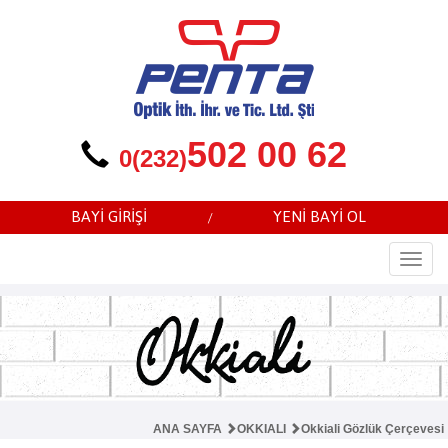
502 00 62
0(232)
BAYİ GİRİŞİ
YENİ BAYİ OL
/
Togg
navi
ANA SAYFA
OKKIALI
Okkiali Gözlük Çerçevesi