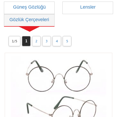
Güneş Gözlüğü
Lensler
Gözlük Çerçeveleri
1/5
1
2
3
4
5