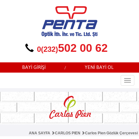
502 00 62
0(232)
BAYİ GİRİŞİ
YENİ BAYİ OL
/
Togg
navi
ANA SAYFA
CARLOS PIEN
Carlos Pien Gözlük Çerçevesi